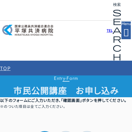
検索
s
閉じる
e
Menu
a
TEL
研修医サイト
看護部サイト
検索する
r
c
フロアガイド
アクセス
layers
location_on
h
TOP
ご来院される方へ
Entry-Form
市民公開講座 お申し込み
診療科・部門・センター
外来のご案内
以下のフォームにご入力いただき、「確認画面」ボタンを押してください。
診療の流れ
病院案内
入院・面会のご案内
のついた項目は全てご入力ください。
診療科
診断書・証明書等の申し込み
入院のご案内
医療関係者の方へ
呼吸器内科
診療費について
ご挨拶
部門
セカンドオピニオン外来のご案内
入院中の生活