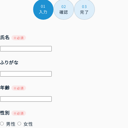
消化器内科
採用情報
選定療養費
当院の特長
臨床工学科（CE）
医療連携支援センターについて
01
センター機能
02
03
外来担当医表
病院の設備
入力
確認
完了
循環器内科
医療未収金等について
看護部
新着情報
数字で見る平塚共済病院
救急センター
休診案内
入退院支援室
チーム
面会のご案内
脳神経内科
救急診療のご案内
看護相談室
脳卒中センター
サイトマップ
病院概要
栄養サポートチーム（NST）
入院のご案内パンフレット
腎臓内科
氏名
その他
※必須
患者相談室
医療安全管理室
介護保険主治医意見書用問診票について
心臓センター
緩和ケアチーム
病院機能評価
よくある質問
糖尿病内分泌代謝内科
基本理念・患者さんの権利
感染管理室
医療連携支援センター
手外科センター
医療連携室
病院からのお願い
病院指標
血液内科
ふりがな
フロアガイド
栄養科
訪問看護ステーションさくら
内視鏡センター
がん診療
膠原病内科
患者さんのご紹介
臨床検査科
アクセス
乳腺・甲状腺センター
健診センター
小児科
医師紹介
年齢
薬剤科
※必須
セカンドオピニオンについて
外来化学療法センター
広報誌だより
心身医療科
医師紹介
透析センター
治験及び臨床研究等について
連携登録医制度のご案内
整形外科
性別
※必須
リウマチ科
倫理審査会
がん診療
男性
女性
登録医一覧