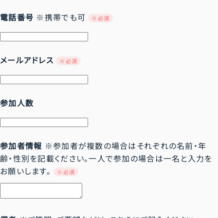
外科
治験審査委員会
がん看護
関連病院・リンク
電話番号
※携帯でも可
※必須
医師会連携
脳神経外科
がん相談
施設基準
泌尿器科
がん化学療法レジメン
メールアドレス
※必須
院内ご案内動画
心臓血管外科
耳鼻咽喉科
参加人数
眼科
皮膚科
参加者情報
※参加者が複数の場合はそれぞれの名前・年
形成外科
齢・性別を記載ください。一人で参加の場合は一名と入力を
放射線科
お願いします。
※必須
麻酔科
リハビリテーション科