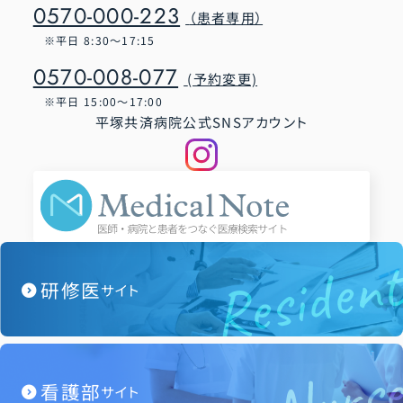
0570-000-223
（患者専用）
平日 8:30～17:15
0570-008-077
(予約変更)
平日 15:00～17:00
平塚共済病院公式SNSアカウント
Residen
研修医
expand_circle_right
サイト
Nurs
看護部
expand_circle_right
サイト