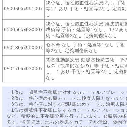
狭心症、慢性虚血性心疾患 なし 手術
050050xx99100x
等1１あり 手術・処置等2なし 定義
し
狭心症、慢性虚血性心疾患 経皮的冠
050050xx02000x
成術等 手術・処置等1なし、１/２あり
術・処置等2なし 定義副傷病なし
心不全 なし 手術・処置等1なし 手術
050130xx99000x
等2なし 定義副傷病なし
閉塞性動脈疾患 動脈塞栓除去術 そ
もの（観血的なもの）等 手術・処置
050170xx03000x
し、１あり 手術・処置等2なし 定義
なし
・1位は、頻脈性不整脈に対するカテーテルアブレーシ
・2位は、狭心症の心臓カテーテル検査入院となってい
・3位は、狭心症に対する冠動脈のカテーテル治療入院
・1位は頻脈性不整脈に対するカテーテルアブレーショ
など、積極的に不整脈診療を行っています。心臓病の多
多く、当院ではこれらの疾患をカテーテル治療、薬物療