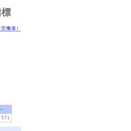
指標
生労働省）
0～
571