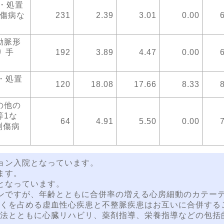
・処置
副傷病な
231
2.39
3.01
0.00
動脈形
 手
192
3.89
4.47
0.00
・処置
120
18.08
17.66
8.33
の他の
等1な
64
4.91
5.50
0.00
副傷病
ョン入院となっています。
ます。
となっています。
ンですが、年齢とともに合併率の増える心房細動のカテー
くを占める虚血性心疾患と不整脈疾患はお互いに合併する
法とともに心臓リハビリ、薬剤指導、栄養指導などの包括