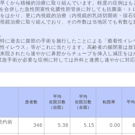
早くから積極的治療に取り組んでいます。軽度の症例はも
）を合併した急性閉塞性化膿性胆管炎に対しても抗菌薬・ト
をはかり、更に内視鏡的治療（内視鏡的乳頭切開術・採石
視鏡治療に取り組んでおり、その件数は当地区でも有数な
。
特に過去に腹部の手術を施行したことによる「癒着性イレ
性イレウス」等がこれに当たります。高齢者の腸閉塞は放
来院されたら速やかに鼻腔からチューブを挿入し減圧をは
緊急手術が必要な症例に対しては外科と連携し速やかに対
平均
平均
患者数
在院日数
在院日数
転院率
平均
（自院）
（全国）
焼灼術
346
5.38
5.15
0.00