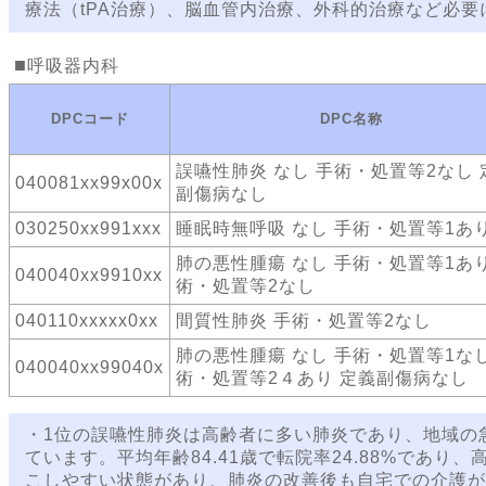
療法（tPA治療）、脳血管内治療、外科的治療など必
呼吸器内科
DPCコード
DPC名称
誤嚥性肺炎 なし 手術・処置等2なし 
040081xx99x00x
副傷病なし
030250xx991xxx
睡眠時無呼吸 なし 手術・処置等1あ
肺の悪性腫瘍 なし 手術・処置等1あり
040040xx9910xx
術・処置等2なし
040110xxxxx0xx
間質性肺炎 手術・処置等2なし
肺の悪性腫瘍 なし 手術・処置等1なし
040040xx99040x
術・処置等2４あり 定義副傷病なし
・1位の誤嚥性肺炎は高齢者に多い肺炎であり、地域の
ています。平均年齢84.41歳で転院率24.88%であ
こしやすい状態があり、肺炎の改善後も自宅での介護が