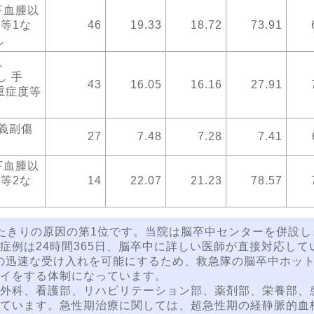
下血腫以
置等1な
46
19.33
18.72
73.91
し
、
し 手
43
16.05
16.16
27.91
重症度等
定義副傷
27
7.48
7.28
7.41
下血腫以
置等2な
14
22.07
21.23
78.57
たきりの原因の第1位です。当院は脳卒中センターを併設し
症例は24時間365日、脳卒中に詳しい医師が直接対応して
者の迅速な受け入れを可能にするため、救急隊の脳卒中ホッ
イをする体制になっています。
外科、看護部、リハビリテーション部、薬剤部、栄養部、
ています。急性期治療に関しては、超急性期の経静脈的血