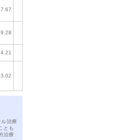
67.67
69.28
84.21
73.02
テル治療
ことも
的治療