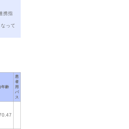
連携指
くなって
患
者
均年齢
用
パ
ス
70.47