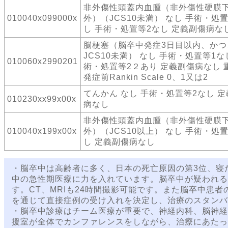
非外傷性頭蓋内血腫（非外傷性硬膜
010040x099000x
外）（JCS10未満） なし 手術・処
し 手術・処置等2なし 定義副傷病な
脳梗塞（脳卒中発症3日目以内、かつ
JCS10未満） なし 手術・処置等1な
010060x2990201
術・処置等2２あり 定義副傷病なし 
発症前Rankin Scale 0、1又は2
てんかん なし 手術・処置等2なし 
010230xx99x00x
病なし
非外傷性頭蓋内血腫（非外傷性硬膜
010040x199x00x
外）（JCS10以上） なし 手術・処
し 定義副傷病なし
・脳卒中は高齢者に多く、日本の死亡原因の第3位、寝
中の急性期医療に力を入れています。脳卒中が疑われる
す。CT、MRIも24時間撮影可能です。また脳卒中患
を通じて直接症例の受け入れを決定し、治療のスタンバ
・脳卒中診療はチーム医療が重要で、神経内科、脳神経
援室が全体でカンファレンスをしながら、治療にあたっ