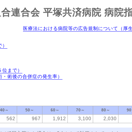
合連合会 平塚共済病院
病院
医療法における病院等の広告規制について（厚
で）
５位まで）
術・術後の合併症の発生率）
40～
50～
60～
70～
80～
9
562
967
1,912
3,100
2,030