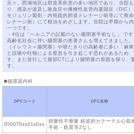
元々、西湘地区は胆道系疾患の多い地区であり、当院も
り、感染が波及し敗血症や播種性血管内凝固症（DIC
モジュリン製剤・内視鏡的胆道ドレナージ術等にて救命
レナージ術）にて根治をめざします。当院は早期から内
一つです。
・4位は「ヘルニアの記載のない腸閉塞手術なし」 です
高齢化社会に伴い腸閉塞の患者さんも増えてきました。
（イレウス＝腸閉塞）や寝たきりの高齢者に多い「麻痺
と誤嚥や吐物による窒息を引き起こす恐れがあるため、
す。また並行して腹部CTにより腸閉塞の原因を探り、
す。
循環器内科
DPCコード
DPC名称
頻脈性不整脈 経皮的カテーテル心筋
050070xx01x0xx
手術・処置等2なし