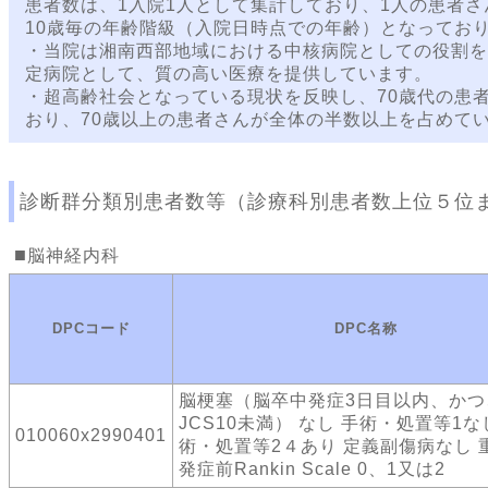
患者数は、1入院1人として集計しており、1人の患者さ
10歳毎の年齢階級（入院日時点での年齢）となってお
・当院は湘南西部地域における中核病院としての役割を
定病院として、質の高い医療を提供しています。
・超高齢社会となっている現状を反映し、70歳代の患者
おり、70歳以上の患者さんが全体の半数以上を占めて
診断群分類別患者数等（診療科別患者数上位５位
脳神経内科
DPCコード
DPC名称
脳梗塞（脳卒中発症3日目以内、かつ
JCS10未満） なし 手術・処置等1な
010060x2990401
術・処置等2４あり 定義副傷病なし 
発症前Rankin Scale 0、1又は2