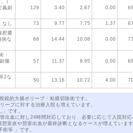
む。）
定義副
129
3.40
2.67
0.00
6
 なし
73
9.77
7.75
1.37
6
腹腔膿
傷病な
68
14.44
10.08
0.00
7
術・
義副傷
57
11.37
8.95
0.00
6
等2な
50
13.16
10.72
4.00
7
内視鏡的大腸ポリープ・粘膜切除術です。
リープに対する治療入院も増えています。
し」です。
管出血に対し24時間対応しており、必要に応じて入院対応
腸憩室炎や憩室出血が最終診断となるケースが増えていま
手術等 」です。