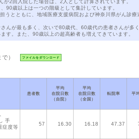
んが2回入院した場合は、2人として計算されています。
り、90歳以上は一つの階級として集計しています。
担うとともに、地域医療支援病院および神奈川県がん診療
さんが最も多く、次いで80歳代、60歳代の患者さんが多
います。また、90歳以上の超高齢者も増えてきています。
まで）
ファイルをダウンロード
平均
平均
患者数
在院日数
在院日数
転院率
平
（自院）
（全国）
、
し 手
57
16.30
16.18
47.37
重症度等