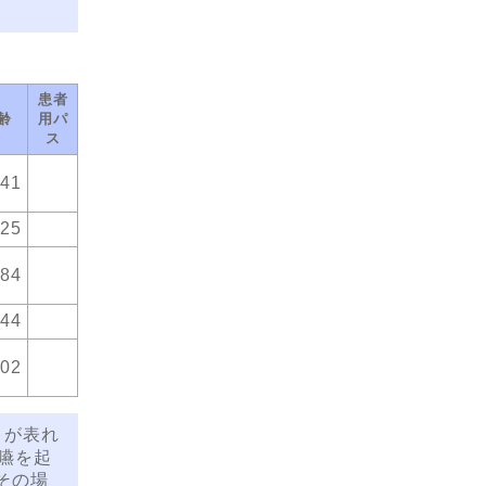
患者
齢
用パ
ス
.41
.25
.84
.44
.02
とが表れ
誤嚥を起
その場