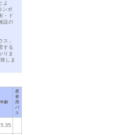
とよ
ロンボ
術・ド
施設の
ウス」
置する
かりま
応致しま
患
者
年齢
用
パ
ス
65.35