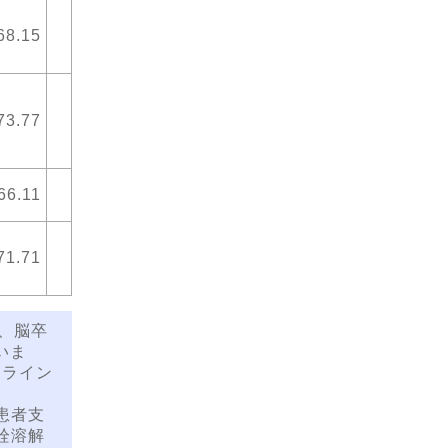
68.15
73.77
66.11
71.71
、脳卒
いま
トライン
患者支
栓溶解