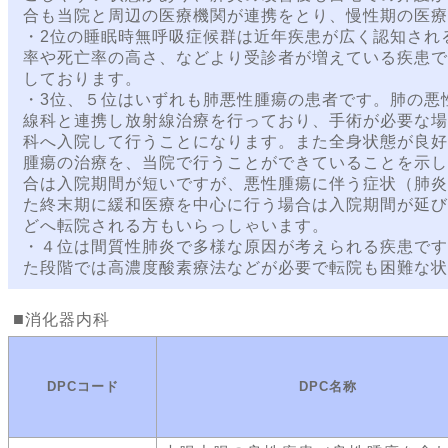
合も当院と周辺の医療機関が連携をとり、慢性期の医療
・2位の睡眠時無呼吸症候群は近年疾患が広く認知され
率や死亡率の高さ、などより受診者が増えている疾患で
しております。
・3位、５位はいずれも肺悪性腫瘍の患者です。肺の悪
線科と連携し放射線治療を行っており、手術が必要な場
科へ入院して行うことになります。また全身状態が良好
腫瘍の治療を、当院で行うことができていることを示し
合は入院期間が短いですが、悪性腫瘍に伴う症状（肺炎
た終末期に緩和医療を中心に行う場合は入院期間が延び
どへ転院される方もいらっしゃいます。
・４位は間質性肺炎で多様な原因が考えられる疾患です
た段階では高濃度酸素療法などが必要で転院も困難な状
消化器内科
DPCコード
DPC名称