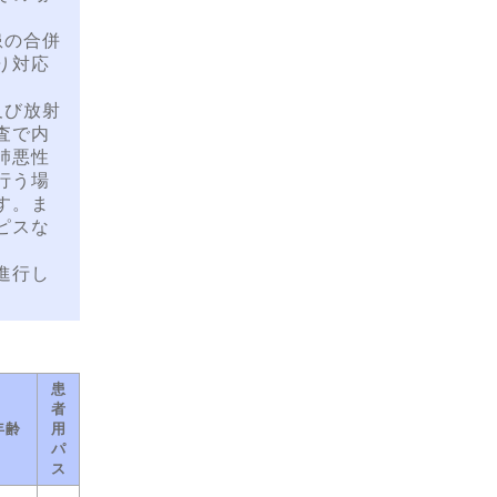
患の合併
り対応
及び放射
査で内
肺悪性
行う場
す。ま
ピスな
進行し
患
者
年齢
用
パ
ス