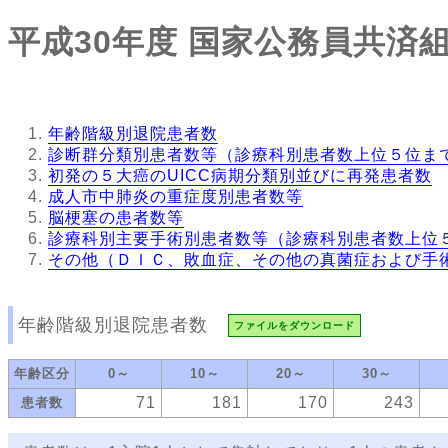
平成30年度
国家公務員共済組
年齢階級別退院患者数
診断群分類別患者数等（診療科別患者数上位５位ま
初発の５大癌のUICC病期分類別並びに再発患者数
成人市中肺炎の重症度別患者数等
脳梗塞の患者数等
診療科別主要手術別患者数等（診療科別患者数上位
その他（ＤＩＣ、敗血症、その他の真菌症および手
年齢階級別退院患者数
ファイルをダウンロード
年齢区分
0～
10～
20～
30～
71
181
170
243
患者数