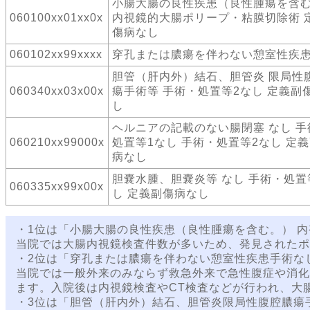
小腸大腸の良性疾患（良性腫瘍を含
060100xx01xx0x
内視鏡的大腸ポリープ・粘膜切除術 
傷病なし
060102xx99xxxx
穿孔または膿瘍を伴わない憩室性疾患
胆管（肝内外）結石、胆管炎 限局性
060340xx03x00x
瘍手術等 手術・処置等2なし 定義副
し
ヘルニアの記載のない腸閉塞 なし 手
060210xx99000x
処置等1なし 手術・処置等2なし 定
病なし
胆嚢水腫、胆嚢炎等 なし 手術・処置
060335xx99x00x
し 定義副傷病なし
・1位は「小腸大腸の良性疾患（良性腫瘍を含む。） 
当院では大腸内視鏡検査件数が多いため、発見されたポ
・2位は「穿孔または膿瘍を伴わない憩室性疾患手術な
当院では一般外来のみならず救急外来で急性腹症や消化
ます。入院後は内視鏡検査やCT検査などが行われ、大
・3位は「胆管（肝内外）結石、胆管炎限局性腹腔膿瘍