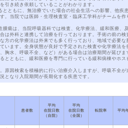
を引き続き依頼していることがわかります。
るとともに、無治療でいた場合の社会生活への影響、他疾
す。当院では医師・生理検査室・臨床工学科がチームを作
性腫瘍は、当院呼吸器科では検査、化学療法、緩和医療、
合は外科と連携して治療を行っております。手術の前の検
な方の化学療法は外来でも多く行っており、地域で必要な
ています。全身状態が良好で予定された検査や化学療法を
、胸水、呼吸不全、など）がある場合は治療期間が延びま
るとともに、緩和医療を専門に行っている緩和病棟やホス
。原因検索を積極的に行い治療介入しますが、呼吸不全が
況となり入院期間が長期化する疾患です。
平均
平均
患者数
在院日数
在院日数
転院率
平均
（自院）
（全国）